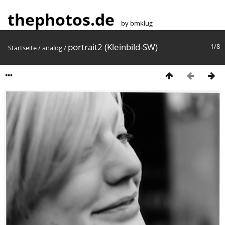
thephotos.de
by bmklug
portrait2 (Kleinbild-SW)
1/8
Startseite
/
analog
/